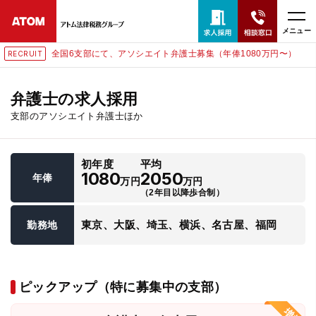
メニュー
全国6支部にて、アソシエイト弁護士募集（年俸1080万円〜）
RECRUIT
24時間365日全国対応
無料相談窓口はこちら
弁護士の求人採用
支部のアソシエイト弁護士ほか
電話・LINE・メールで相談予約受付中
初年度
平均
ホーム
1080
2050
年俸
万円
万円
（2年目以降歩合制）
取扱分野
東京、大阪、埼玉、横浜、名古屋、福岡
勤務地
解決実績
ピックアップ（特に募集中の支部）
アクセス