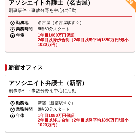
アソシエイト弁護士（名古屋）
刑事事件・事故分野を中心に活動
弁護士・税理士
勤務地
名古屋（名古屋駅すぐ）
業務時間
8時50分スタート
費用
年俸
1年目1080万円保証
2年目以降歩合制（2年目以降平均1890万円/最小
1020万円）
グループ案内
新宿オフィス
求人採用
アソシエイト弁護士（新宿）
お知らせ
刑事事件・事故分野を中心に活動
勤務地
新宿（新宿駅すぐ）
特設サイト
業務時間
8時50分スタート
年俸
1年目1080万円保証
2年目以降歩合制（2年目以降平均1890万円/最小
1020万円）
相談先情報サイト