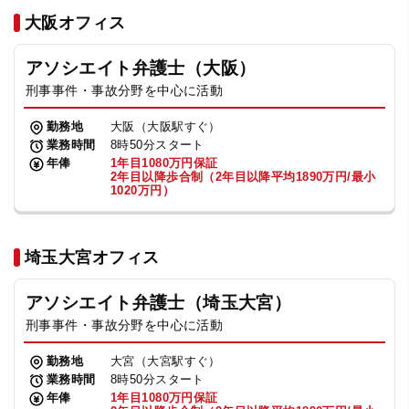
法人グループ
大阪オフィス
アソシエイト弁護士（大阪）
プライバシーポリシー
利用規約
内部通報
お役立ち
刑事事件・事故分野を中心に活動
TikTok受賞
定義集
動画集
勤務地
大阪（大阪駅すぐ）
業務時間
8時50分スタート
年俸
1年目1080万円保証
2年目以降歩合制（2年目以降平均1890万円/最小
1020万円）
埼玉大宮オフィス
アソシエイト弁護士（埼玉大宮）
刑事事件・事故分野を中心に活動
勤務地
大宮（大宮駅すぐ）
業務時間
8時50分スタート
年俸
1年目1080万円保証