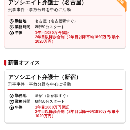
アソシエイト弁護士（名古屋）
刑事事件・事故分野を中心に活動
弁護士・税理士
勤務地
名古屋（名古屋駅すぐ）
業務時間
8時50分スタート
費用
年俸
1年目1080万円保証
2年目以降歩合制（2年目以降平均1890万円/最小
1020万円）
グループ案内
新宿オフィス
求人採用
アソシエイト弁護士（新宿）
お知らせ
刑事事件・事故分野を中心に活動
勤務地
新宿（新宿駅すぐ）
特設サイト
業務時間
8時50分スタート
年俸
1年目1080万円保証
2年目以降歩合制（2年目以降平均1890万円/最小
1020万円）
相談先情報サイト