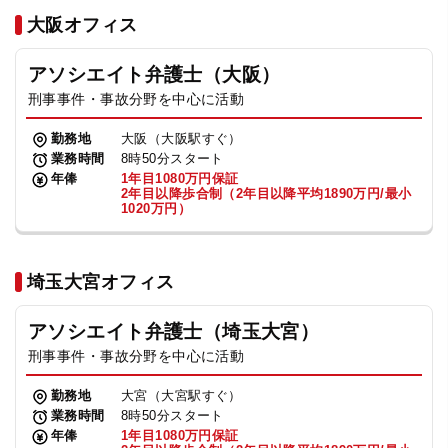
法人グループ
大阪オフィス
アソシエイト弁護士（大阪）
プライバシーポリシー
利用規約
内部通報
お役立ち
刑事事件・事故分野を中心に活動
TikTok受賞
定義集
動画集
勤務地
大阪（大阪駅すぐ）
業務時間
8時50分スタート
年俸
1年目1080万円保証
2年目以降歩合制（2年目以降平均1890万円/最小
1020万円）
埼玉大宮オフィス
アソシエイト弁護士（埼玉大宮）
刑事事件・事故分野を中心に活動
勤務地
大宮（大宮駅すぐ）
業務時間
8時50分スタート
年俸
1年目1080万円保証