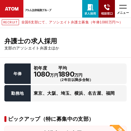
メニュー
全国6支部にて、アソシエイト弁護士募集（年俸1080万円〜）
RECRUIT
24時間365日全国対応
無料相談窓口はこちら
弁護士の求人採用
支部のアソシエイト弁護士ほか
電話・LINE・メールで相談予約受付中
初年度
平均
ホーム
1080
1890
年俸
万円
万円
（2年目以降歩合制）
取扱分野
東京、大阪、埼玉、横浜、名古屋、福岡
勤務地
解決実績
ピックアップ（特に募集中の支部）
アクセス