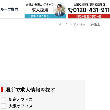
出版・寄稿
名古屋
京都
公益活動
大阪
神戸
福岡
グループ案内
相談予約スタッフ募集（月給38万以上）
ホーム
求人採用
弁護士
場所で求人情報を探す
新宿オフィス
大阪オフィス