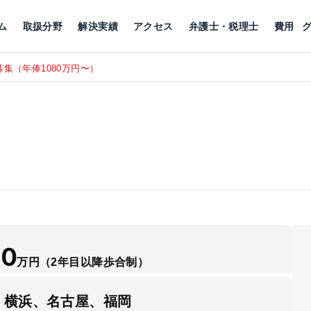
川
相続税
企業理念
丸の内
刑事事件
刑事事件
女性トラブル
代表挨拶
新宿
交通事故
交通事故
北千住
グループ概要
一般民事
相続税
相続税
横浜
出演・監修
離婚
沿革・組織
静岡
ム
取扱分野
解決実績
アクセス
弁護士・税理士
費用
集（年俸1080万円〜）
東京にて、
RECRUIT
50
万円
（2年目以降歩合制）
、横浜、名古屋、福岡