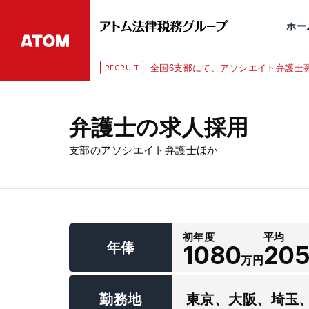
永田町
仙台
埼玉大宮
刑事事件
千葉
交通事故
市
ホー
全国6支部にて、アソシエイト弁護士募
RECRUIT
弁護士の求人採用
支部のアソシエイト弁護士ほか
初年度
平均
年俸
1080
20
万円
勤務地
東京、大阪、埼玉