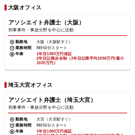
法人グループ
大阪オフィス
アソシエイト弁護士（大阪）
プライバシーポリシー
利用規約
内部通報
お役立ち
刑事事件・事故分野を中心に活動
TikTok受賞
定義集
動画集
勤務地
大阪（大阪駅すぐ）
業務時間
8時50分スタート
年俸
1年目1080万円保証
2年目以降歩合制（2年目以降平均1890万円/最小
1020万円）
埼玉大宮オフィス
アソシエイト弁護士（埼玉大宮）
刑事事件・事故分野を中心に活動
勤務地
大宮（大宮駅すぐ）
業務時間
8時50分スタート
年俸
1年目1080万円保証