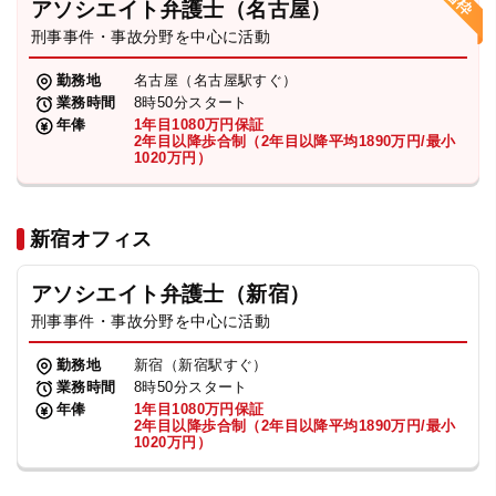
アソシエイト弁護士（名古屋）
刑事事件・事故分野を中心に活動
弁護士・税理士
勤務地
名古屋（名古屋駅すぐ）
業務時間
8時50分スタート
費用
年俸
1年目1080万円保証
2年目以降歩合制（2年目以降平均1890万円/最小
1020万円）
グループ案内
新宿オフィス
求人採用
アソシエイト弁護士（新宿）
お知らせ
刑事事件・事故分野を中心に活動
勤務地
新宿（新宿駅すぐ）
特設サイト
業務時間
8時50分スタート
年俸
1年目1080万円保証
2年目以降歩合制（2年目以降平均1890万円/最小
1020万円）
相談先情報サイト