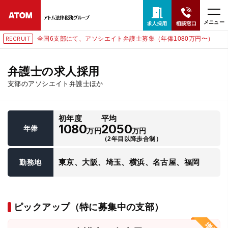
メニュー
全国6支部にて、アソシエイト弁護士募集（年俸1080万円〜）
RECRUIT
24時間365日全国対応
無料相談窓口はこちら
弁護士の求人採用
支部のアソシエイト弁護士ほか
電話・LINE・メールで相談予約受付中
初年度
平均
ホーム
1080
2050
年俸
万円
万円
（2年目以降歩合制）
取扱分野
東京、大阪、埼玉、横浜、名古屋、福岡
勤務地
解決実績
ピックアップ（特に募集中の支部）
アクセス