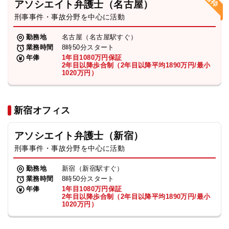
アソシエイト弁護士（名古屋）
刑事事件・事故分野を中心に活動
弁護士・税理士
勤務地
名古屋（名古屋駅すぐ）
業務時間
8時50分スタート
費用
年俸
1年目1080万円保証
2年目以降歩合制（2年目以降平均1890万円/最小
1020万円）
グループ案内
新宿オフィス
求人採用
アソシエイト弁護士（新宿）
お知らせ
刑事事件・事故分野を中心に活動
勤務地
新宿（新宿駅すぐ）
特設サイト
業務時間
8時50分スタート
年俸
1年目1080万円保証
2年目以降歩合制（2年目以降平均1890万円/最小
1020万円）
相談先情報サイト