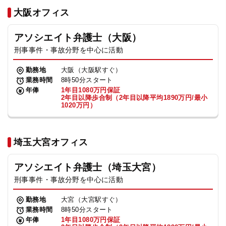
法人グループ
大阪オフィス
アソシエイト弁護士（大阪）
プライバシーポリシー
利用規約
内部通報
お役立ち
刑事事件・事故分野を中心に活動
TikTok受賞
定義集
動画集
勤務地
大阪（大阪駅すぐ）
業務時間
8時50分スタート
年俸
1年目1080万円保証
2年目以降歩合制（2年目以降平均1890万円/最小
1020万円）
埼玉大宮オフィス
アソシエイト弁護士（埼玉大宮）
刑事事件・事故分野を中心に活動
勤務地
大宮（大宮駅すぐ）
業務時間
8時50分スタート
年俸
1年目1080万円保証