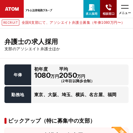
メニュー
全国6支部にて、アソシエイト弁護士募集（年俸1080万円〜）
RECRUIT
24時間365日全国対応
無料相談窓口はこちら
弁護士の求人採用
支部のアソシエイト弁護士ほか
電話・LINE・メールで相談予約受付中
初年度
平均
ホーム
1080
2050
年俸
万円
万円
（2年目以降歩合制）
取扱分野
東京、大阪、埼玉、横浜、名古屋、福岡
勤務地
解決実績
ピックアップ（特に募集中の支部）
アクセス