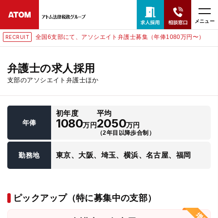
メニュー
全国6支部にて、アソシエイト弁護士募集（年俸1080万円〜）
RECRUIT
24時間365日全国対応
無料相談窓口はこちら
弁護士の求人採用
支部のアソシエイト弁護士ほか
電話・LINE・メールで相談予約受付中
初年度
平均
ホーム
1080
2050
年俸
万円
万円
（2年目以降歩合制）
取扱分野
東京、大阪、埼玉、横浜、名古屋、福岡
勤務地
解決実績
ピックアップ（特に募集中の支部）
アクセス