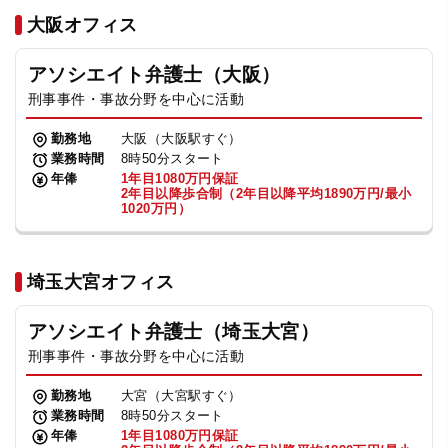
法人グループ
大阪オフィス
アソシエイト弁護士（大阪）
プライバシーポリシー
利用規約
内部通報
お役立ち
刑事事件・事故分野を中心に活動
TikTok受賞
定義集
動画集
勤務地
大阪（大阪駅すぐ）
業務時間
8時50分スタート
年俸
1年目1080万円保証
2年目以降歩合制（2年目以降平均1890万円/最小
1020万円）
埼玉大宮オフィス
アソシエイト弁護士（埼玉大宮）
刑事事件・事故分野を中心に活動
勤務地
大宮（大宮駅すぐ）
業務時間
8時50分スタート
年俸
1年目1080万円保証