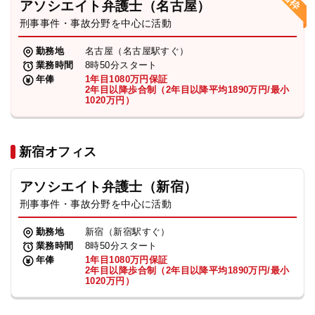
アソシエイト弁護士（名古屋）
刑事事件・事故分野を中心に活動
弁護士・税理士
勤務地
名古屋（名古屋駅すぐ）
業務時間
8時50分スタート
費用
年俸
1年目1080万円保証
2年目以降歩合制（2年目以降平均1890万円/最小
1020万円）
グループ案内
新宿オフィス
求人採用
アソシエイト弁護士（新宿）
お知らせ
刑事事件・事故分野を中心に活動
勤務地
新宿（新宿駅すぐ）
特設サイト
業務時間
8時50分スタート
年俸
1年目1080万円保証
2年目以降歩合制（2年目以降平均1890万円/最小
1020万円）
相談先情報サイト