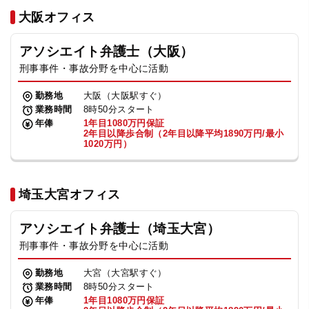
法人グループ
大阪オフィス
アソシエイト弁護士（大阪）
プライバシーポリシー
利用規約
内部通報
お役立ち
刑事事件・事故分野を中心に活動
TikTok受賞
定義集
動画集
勤務地
大阪（大阪駅すぐ）
業務時間
8時50分スタート
年俸
1年目1080万円保証
2年目以降歩合制（2年目以降平均1890万円/最小
1020万円）
埼玉大宮オフィス
アソシエイト弁護士（埼玉大宮）
刑事事件・事故分野を中心に活動
勤務地
大宮（大宮駅すぐ）
業務時間
8時50分スタート
年俸
1年目1080万円保証