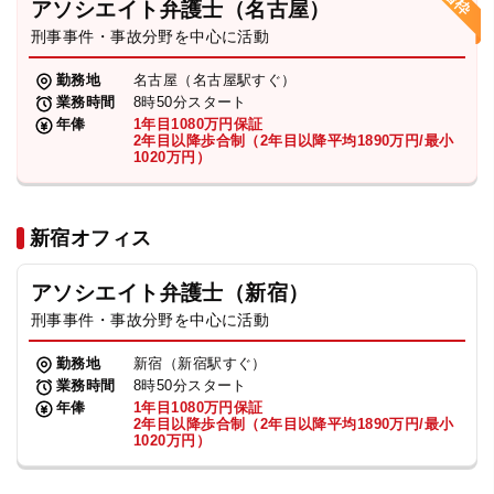
アソシエイト弁護士（名古屋）
刑事事件・事故分野を中心に活動
弁護士・税理士
勤務地
名古屋（名古屋駅すぐ）
業務時間
8時50分スタート
費用
年俸
1年目1080万円保証
2年目以降歩合制（2年目以降平均1890万円/最小
1020万円）
グループ案内
新宿オフィス
求人採用
アソシエイト弁護士（新宿）
お知らせ
刑事事件・事故分野を中心に活動
勤務地
新宿（新宿駅すぐ）
特設サイト
業務時間
8時50分スタート
年俸
1年目1080万円保証
2年目以降歩合制（2年目以降平均1890万円/最小
1020万円）
相談先情報サイト