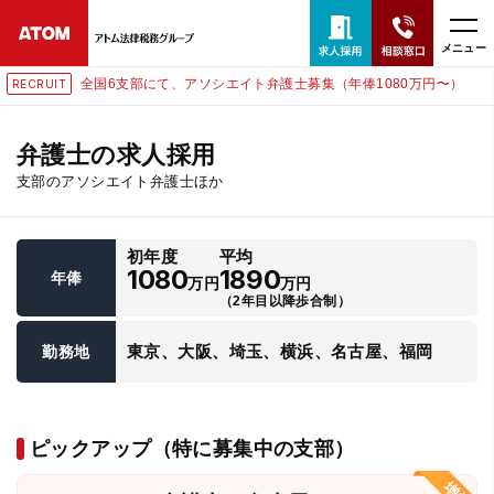
メニュー
全国6支部にて、アソシエイト弁護士募集（年俸1080万円〜）
RECRUIT
24時間365日全国対応
無料相談窓口はこちら
弁護士の求人採用
支部のアソシエイト弁護士ほか
電話・LINE・メールで相談予約受付中
初年度
平均
ホーム
1080
1890
年俸
万円
万円
（2年目以降歩合制）
取扱分野
東京、大阪、埼玉、横浜、名古屋、福岡
勤務地
解決実績
ピックアップ（特に募集中の支部）
アクセス