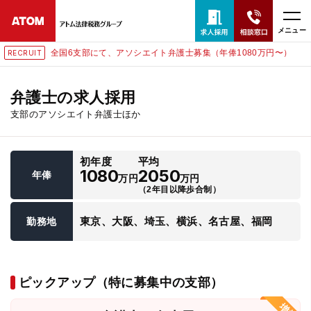
メニュー
全国6支部にて、アソシエイト弁護士募集（年俸1080万円〜）
RECRUIT
24時間365日全国対応
無料相談窓口はこちら
弁護士の求人採用
支部のアソシエイト弁護士ほか
電話・LINE・メールで相談予約受付中
初年度
平均
ホーム
1080
2050
年俸
万円
万円
（2年目以降歩合制）
取扱分野
東京、大阪、埼玉、横浜、名古屋、福岡
勤務地
解決実績
ピックアップ（特に募集中の支部）
アクセス