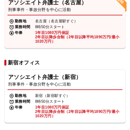
アソシエイト弁護士（名古屋）
刑事事件・事故分野を中心に活動
弁護士・税理士
勤務地
名古屋（名古屋駅すぐ）
業務時間
8時50分スタート
費用
年俸
1年目1080万円保証
2年目以降歩合制（2年目以降平均1890万円/最小
1020万円）
グループ案内
新宿オフィス
求人採用
アソシエイト弁護士（新宿）
お知らせ
刑事事件・事故分野を中心に活動
勤務地
新宿（新宿駅すぐ）
特設サイト
業務時間
8時50分スタート
年俸
1年目1080万円保証
2年目以降歩合制（2年目以降平均1890万円/最小
1020万円）
相談先情報サイト