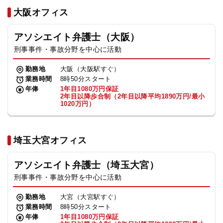
法人グループ
大阪オフィス
アソシエイト弁護士（大阪）
プライバシーポリシー
利用規約
内部通報
お役立ち
刑事事件・事故分野を中心に活動
TikTok受賞
定義集
動画集
勤務地
大阪（大阪駅すぐ）
業務時間
8時50分スタート
年俸
1年目1080万円保証
2年目以降歩合制（2年目以降平均1890万円/最小
1020万円）
埼玉大宮オフィス
アソシエイト弁護士（埼玉大宮）
刑事事件・事故分野を中心に活動
勤務地
大宮（大宮駅すぐ）
業務時間
8時50分スタート
年俸
1年目1080万円保証