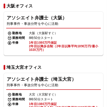
法人グループ
大阪オフィス
アソシエイト弁護士（大阪）
プライバシーポリシー
利用規約
内部通報
お役立ち
刑事事件・事故分野を中心に活動
TikTok受賞
定義集
動画集
勤務地
大阪（大阪駅すぐ）
業務時間
8時50分スタート
年俸
1年目1080万円保証
2年目以降歩合制（2年目以降平均1890万円/最小
1020万円）
埼玉大宮オフィス
アソシエイト弁護士（埼玉大宮）
刑事事件・事故分野を中心に活動
勤務地
大宮（大宮駅すぐ）
業務時間
8時50分スタート
年俸
1年目1080万円保証