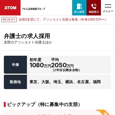
メニュー
全国6支部にて、アソシエイト弁護士募集（年俸1080万円〜）
RECRUIT
24時間365日全国対応
無料相談窓口はこちら
弁護士の求人採用
支部のアソシエイト弁護士ほか
電話・LINE・メールで相談予約受付中
初年度
平均
ホーム
1080
2050
年俸
万円
万円
（2年目以降歩合制）
取扱分野
東京、大阪、埼玉、横浜、名古屋、福岡
勤務地
解決実績
ピックアップ（特に募集中の支部）
アクセス