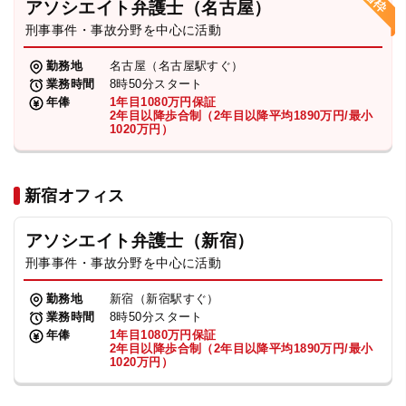
アソシエイト弁護士（名古屋）
刑事事件・事故分野を中心に活動
弁護士・税理士
勤務地
名古屋（名古屋駅すぐ）
業務時間
8時50分スタート
費用
年俸
1年目1080万円保証
2年目以降歩合制（2年目以降平均1890万円/最小
1020万円）
グループ案内
新宿オフィス
求人採用
アソシエイト弁護士（新宿）
お知らせ
刑事事件・事故分野を中心に活動
勤務地
新宿（新宿駅すぐ）
特設サイト
業務時間
8時50分スタート
年俸
1年目1080万円保証
2年目以降歩合制（2年目以降平均1890万円/最小
1020万円）
相談先情報サイト