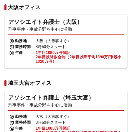
法人グループ
大阪オフィス
アソシエイト弁護士（大阪）
プライバシーポリシー
利用規約
内部通報
お役立ち
刑事事件・事故分野を中心に活動
TikTok受賞
定義集
動画集
勤務地
大阪（大阪駅すぐ）
業務時間
8時50分スタート
年俸
1年目1080万円保証
2年目以降歩合制（2年目以降平均1890万円/最小
1020万円）
埼玉大宮オフィス
アソシエイト弁護士（埼玉大宮）
刑事事件・事故分野を中心に活動
勤務地
大宮（大宮駅すぐ）
業務時間
8時50分スタート
年俸
1年目1080万円保証