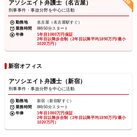
アソシエイト弁護士（名古屋）
刑事事件・事故分野を中心に活動
弁護士・税理士
勤務地
名古屋（名古屋駅すぐ）
業務時間
8時50分スタート
費用
年俸
1年目1080万円保証
2年目以降歩合制（2年目以降平均1890万円/最小
1020万円）
グループ案内
新宿オフィス
求人採用
アソシエイト弁護士（新宿）
お知らせ
刑事事件・事故分野を中心に活動
勤務地
新宿（新宿駅すぐ）
特設サイト
業務時間
8時50分スタート
年俸
1年目1080万円保証
2年目以降歩合制（2年目以降平均1890万円/最小
1020万円）
相談先情報サイト