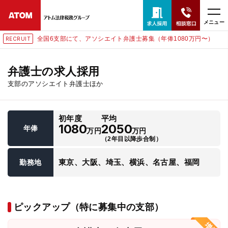
メニュー
全国6支部にて、アソシエイト弁護士募集（年俸1080万円〜）
RECRUIT
24時間365日全国対応
無料相談窓口はこちら
弁護士の求人採用
支部のアソシエイト弁護士ほか
電話・LINE・メールで相談予約受付中
初年度
平均
ホーム
1080
2050
年俸
万円
万円
（2年目以降歩合制）
取扱分野
東京、大阪、埼玉、横浜、名古屋、福岡
勤務地
解決実績
ピックアップ（特に募集中の支部）
アクセス