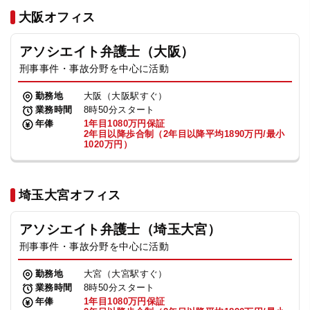
法人グループ
大阪オフィス
アソシエイト弁護士（大阪）
プライバシーポリシー
利用規約
内部通報
お役立ち
刑事事件・事故分野を中心に活動
TikTok受賞
定義集
動画集
勤務地
大阪（大阪駅すぐ）
業務時間
8時50分スタート
年俸
1年目1080万円保証
2年目以降歩合制（2年目以降平均1890万円/最小
1020万円）
埼玉大宮オフィス
アソシエイト弁護士（埼玉大宮）
刑事事件・事故分野を中心に活動
勤務地
大宮（大宮駅すぐ）
業務時間
8時50分スタート
年俸
1年目1080万円保証