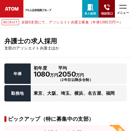
メニュー
全国6支部にて、アソシエイト弁護士募集（年俸1080万円〜）
RECRUIT
24時間365日全国対応
無料相談窓口はこちら
弁護士の求人採用
支部のアソシエイト弁護士ほか
電話・LINE・メールで相談予約受付中
初年度
平均
ホーム
1080
2050
年俸
万円
万円
（2年目以降歩合制）
取扱分野
東京、大阪、埼玉、横浜、名古屋、福岡
勤務地
解決実績
ピックアップ（特に募集中の支部）
アクセス