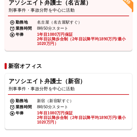
アソシエイト弁護士（名古屋）
刑事事件・事故分野を中心に活動
弁護士・税理士
勤務地
名古屋（名古屋駅すぐ）
業務時間
8時50分スタート
費用
年俸
1年目1080万円保証
2年目以降歩合制（2年目以降平均1890万円/最小
1020万円）
グループ案内
新宿オフィス
求人採用
アソシエイト弁護士（新宿）
お知らせ
刑事事件・事故分野を中心に活動
勤務地
新宿（新宿駅すぐ）
特設サイト
業務時間
8時50分スタート
年俸
1年目1080万円保証
2年目以降歩合制（2年目以降平均1890万円/最小
1020万円）
相談先情報サイト