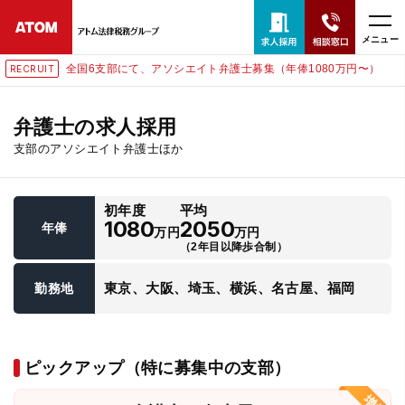
メニュー
全国6支部にて、アソシエイト弁護士募集（年俸1080万円〜）
RECRUIT
24時間365日全国対応
無料相談窓口はこちら
弁護士の求人採用
支部のアソシエイト弁護士ほか
電話・LINE・メールで相談予約受付中
初年度
平均
ホーム
1080
2050
年俸
万円
万円
（2年目以降歩合制）
取扱分野
東京、大阪、埼玉、横浜、名古屋、福岡
勤務地
解決実績
ピックアップ（特に募集中の支部）
アクセス