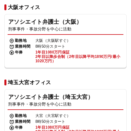
法人グループ
大阪オフィス
アソシエイト弁護士（大阪）
プライバシーポリシー
利用規約
内部通報
お役立ち
刑事事件・事故分野を中心に活動
TikTok受賞
定義集
動画集
勤務地
大阪（大阪駅すぐ）
業務時間
8時50分スタート
年俸
1年目1080万円保証
2年目以降歩合制（2年目以降平均1890万円/最小
1020万円）
埼玉大宮オフィス
アソシエイト弁護士（埼玉大宮）
刑事事件・事故分野を中心に活動
勤務地
大宮（大宮駅すぐ）
業務時間
8時50分スタート
年俸
1年目1080万円保証