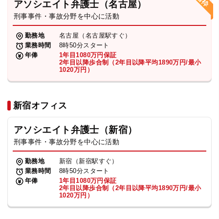
アソシエイト弁護士（名古屋）
刑事事件・事故分野を中心に活動
弁護士・税理士
勤務地
名古屋（名古屋駅すぐ）
業務時間
8時50分スタート
費用
年俸
1年目1080万円保証
2年目以降歩合制（2年目以降平均1890万円/最小
1020万円）
グループ案内
新宿オフィス
求人採用
アソシエイト弁護士（新宿）
お知らせ
刑事事件・事故分野を中心に活動
勤務地
新宿（新宿駅すぐ）
特設サイト
業務時間
8時50分スタート
年俸
1年目1080万円保証
2年目以降歩合制（2年目以降平均1890万円/最小
1020万円）
相談先情報サイト