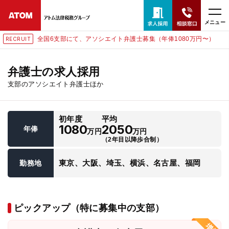
メニュー
全国6支部にて、アソシエイト弁護士募集（年俸1080万円〜）
RECRUIT
24時間365日全国対応
無料相談窓口はこちら
弁護士の求人採用
支部のアソシエイト弁護士ほか
電話・LINE・メールで相談予約受付中
初年度
平均
ホーム
1080
2050
年俸
万円
万円
（2年目以降歩合制）
取扱分野
東京、大阪、埼玉、横浜、名古屋、福岡
勤務地
解決実績
ピックアップ（特に募集中の支部）
アクセス