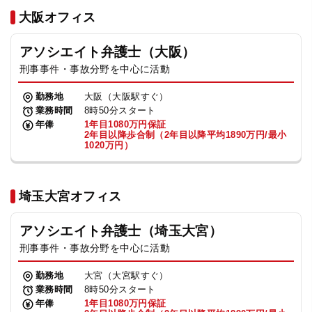
法人グループ
大阪オフィス
アソシエイト弁護士（大阪）
プライバシーポリシー
利用規約
内部通報
お役立ち
刑事事件・事故分野を中心に活動
TikTok受賞
定義集
動画集
勤務地
大阪（大阪駅すぐ）
業務時間
8時50分スタート
年俸
1年目1080万円保証
2年目以降歩合制（2年目以降平均1890万円/最小
1020万円）
埼玉大宮オフィス
アソシエイト弁護士（埼玉大宮）
刑事事件・事故分野を中心に活動
勤務地
大宮（大宮駅すぐ）
業務時間
8時50分スタート
年俸
1年目1080万円保証