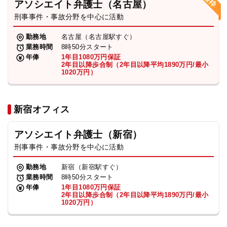
アソシエイト弁護士（名古屋）
刑事事件・事故分野を中心に活動
弁護士・税理士
勤務地
名古屋（名古屋駅すぐ）
業務時間
8時50分スタート
費用
年俸
1年目1080万円保証
2年目以降歩合制（2年目以降平均1890万円/最小
1020万円）
グループ案内
新宿オフィス
求人採用
アソシエイト弁護士（新宿）
お知らせ
刑事事件・事故分野を中心に活動
勤務地
新宿（新宿駅すぐ）
特設サイト
業務時間
8時50分スタート
年俸
1年目1080万円保証
2年目以降歩合制（2年目以降平均1890万円/最小
1020万円）
相談先情報サイト