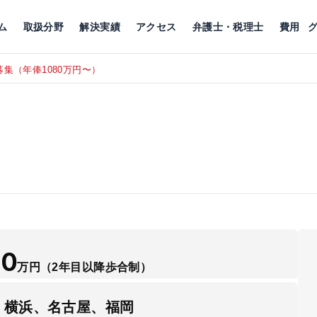
川
相続税
企業理念
丸の内
刑事事件
刑事事件
女性トラブル
代表挨拶
新宿
交通事故
交通事故
北千住
グループ概要
一般民事
相続税
相続税
横浜
出演・監修
離婚
沿革・組織
静岡
ム
取扱分野
解決実績
アクセス
弁護士・税理士
費用
集（年俸1080万円〜）
東京にて、
RECRUIT
50
万円
（2年目以降歩合制）
、横浜、名古屋、福岡