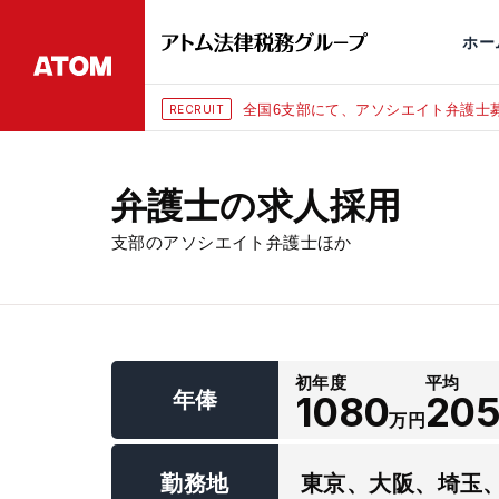
永田町
仙台
埼玉大宮
刑事事件
千葉
交通事故
市
ホー
全国6支部にて、アソシエイト弁護士募
RECRUIT
弁護士の求人採用
支部のアソシエイト弁護士ほか
初年度
平均
年俸
1080
20
万円
勤務地
東京、大阪、埼玉