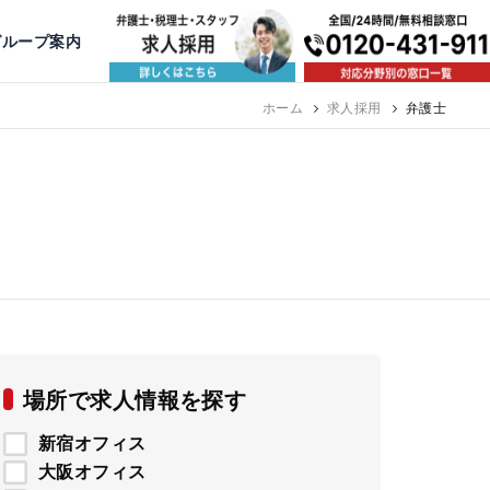
出版・寄稿
名古屋
京都
公益活動
大阪
神戸
福岡
グループ案内
相談予約スタッフ募集（月給38万以上）
ホーム
求人採用
弁護士
場所で求人情報を探す
新宿オフィス
大阪オフィス