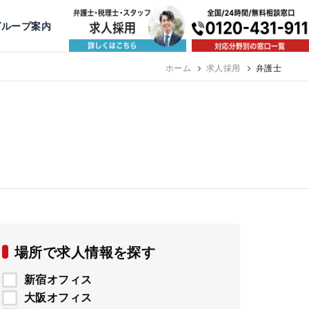
出版・寄稿
名古屋
京都
公益活動
大阪
神戸
福岡
グループ案内
相談予約スタッフ募集（月給38万以上）
ホーム
求人採用
弁護士
場所で求人情報を探す
新宿オフィス
大阪オフィス