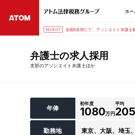
永田町
仙台
埼玉大宮
刑事事件
千葉
交通事故
市
ホー
全国6支部にて、アソシエイト弁護士募
RECRUIT
弁護士の求人採用
支部のアソシエイト弁護士ほか
初年度
平均
年俸
1080
20
万円
勤務地
東京、大阪、埼玉