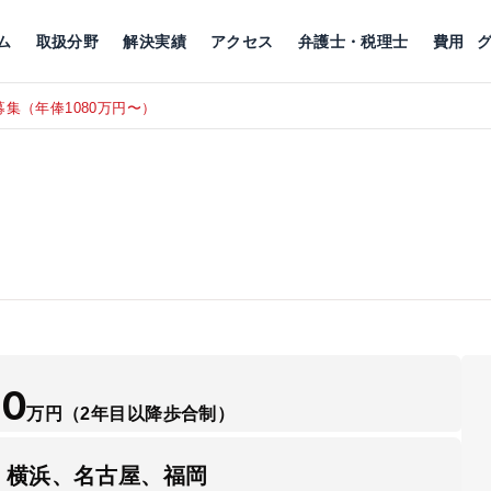
川
相続税
企業理念
丸の内
刑事事件
刑事事件
女性トラブル
代表挨拶
新宿
交通事故
交通事故
北千住
グループ概要
一般民事
相続税
相続税
横浜
出演・監修
離婚
沿革・組織
静岡
ム
取扱分野
解決実績
アクセス
弁護士・税理士
費用
集（年俸1080万円〜）
東京にて、
RECRUIT
50
万円
（2年目以降歩合制）
、横浜、名古屋、福岡