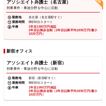
アソシエイト弁護士（名古屋）
刑事事件・事故分野を中心に活動
弁護士・税理士
勤務地
名古屋（名古屋駅すぐ）
業務時間
8時50分スタート
費用
年俸
1年目1080万円保証
2年目以降歩合制（2年目以降平均1890万円/最小
1020万円）
グループ案内
新宿オフィス
求人採用
アソシエイト弁護士（新宿）
お知らせ
刑事事件・事故分野を中心に活動
勤務地
新宿（新宿駅すぐ）
特設サイト
業務時間
8時50分スタート
年俸
1年目1080万円保証
2年目以降歩合制（2年目以降平均1890万円/最小
1020万円）
相談先情報サイト