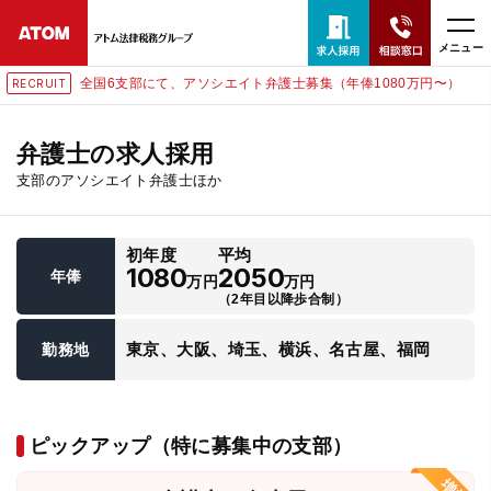
メニュー
全国6支部にて、アソシエイト弁護士募集（年俸1080万円〜）
RECRUIT
24時間365日全国対応
無料相談窓口はこちら
弁護士の求人採用
支部のアソシエイト弁護士ほか
電話・LINE・メールで相談予約受付中
初年度
平均
ホーム
1080
2050
年俸
万円
万円
（2年目以降歩合制）
取扱分野
東京、大阪、埼玉、横浜、名古屋、福岡
勤務地
解決実績
ピックアップ（特に募集中の支部）
アクセス