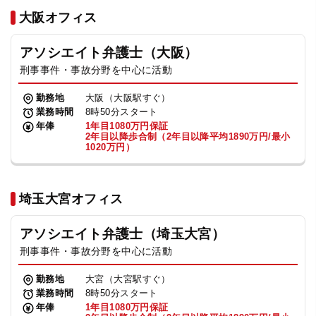
法人グループ
大阪オフィス
アソシエイト弁護士（大阪）
プライバシーポリシー
利用規約
内部通報
お役立ち
刑事事件・事故分野を中心に活動
TikTok受賞
定義集
動画集
勤務地
大阪（大阪駅すぐ）
業務時間
8時50分スタート
年俸
1年目1080万円保証
2年目以降歩合制（2年目以降平均1890万円/最小
1020万円）
埼玉大宮オフィス
アソシエイト弁護士（埼玉大宮）
刑事事件・事故分野を中心に活動
勤務地
大宮（大宮駅すぐ）
業務時間
8時50分スタート
年俸
1年目1080万円保証