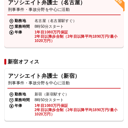
アソシエイト弁護士（名古屋）
刑事事件・事故分野を中心に活動
弁護士・税理士
勤務地
名古屋（名古屋駅すぐ）
業務時間
8時50分スタート
費用
年俸
1年目1080万円保証
2年目以降歩合制（2年目以降平均1890万円/最小
1020万円）
グループ案内
新宿オフィス
求人採用
アソシエイト弁護士（新宿）
お知らせ
刑事事件・事故分野を中心に活動
勤務地
新宿（新宿駅すぐ）
特設サイト
業務時間
8時50分スタート
年俸
1年目1080万円保証
2年目以降歩合制（2年目以降平均1890万円/最小
1020万円）
相談先情報サイト