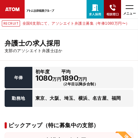
メニュー
全国6支部にて、アソシエイト弁護士募集（年俸1080万円〜）
RECRUIT
24時間365日全国対応
無料相談窓口はこちら
弁護士の求人採用
支部のアソシエイト弁護士ほか
電話・LINE・メールで相談予約受付中
初年度
平均
ホーム
1080
1890
年俸
万円
万円
（2年目以降歩合制）
取扱分野
東京、大阪、埼玉、横浜、名古屋、福岡
勤務地
解決実績
ピックアップ（特に募集中の支部）
アクセス