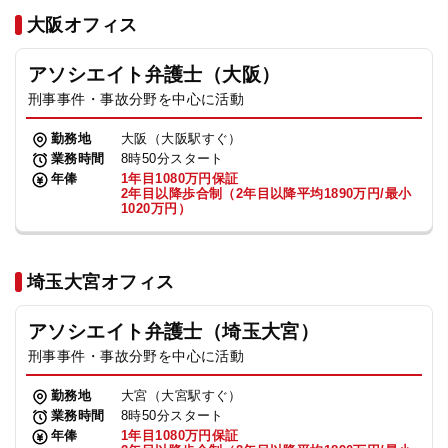
法人グループ
大阪オフィス
アソシエイト弁護士（大阪）
プライバシーポリシー
利用規約
内部通報
お役立ち
刑事事件・事故分野を中心に活動
TikTok受賞
定義集
動画集
勤務地
大阪（大阪駅すぐ）
業務時間
8時50分スタート
年俸
1年目1080万円保証
2年目以降歩合制（2年目以降平均1890万円/最小
1020万円）
埼玉大宮オフィス
アソシエイト弁護士（埼玉大宮）
刑事事件・事故分野を中心に活動
勤務地
大宮（大宮駅すぐ）
業務時間
8時50分スタート
年俸
1年目1080万円保証