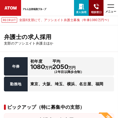
メニュー
全国6支部にて、アソシエイト弁護士募集（年俸1080万円〜）
RECRUIT
24時間365日全国対応
無料相談窓口はこちら
弁護士の求人採用
支部のアソシエイト弁護士ほか
電話・LINE・メールで相談予約受付中
初年度
平均
ホーム
1080
2050
年俸
万円
万円
（2年目以降歩合制）
取扱分野
東京、大阪、埼玉、横浜、名古屋、福岡
勤務地
解決実績
ピックアップ（特に募集中の支部）
アクセス