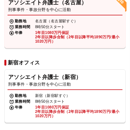
アソシエイト弁護士（名古屋）
刑事事件・事故分野を中心に活動
弁護士・税理士
勤務地
名古屋（名古屋駅すぐ）
業務時間
8時50分スタート
費用
年俸
1年目1080万円保証
2年目以降歩合制（2年目以降平均1890万円/最小
1020万円）
グループ案内
新宿オフィス
求人採用
アソシエイト弁護士（新宿）
お知らせ
刑事事件・事故分野を中心に活動
勤務地
新宿（新宿駅すぐ）
特設サイト
業務時間
8時50分スタート
年俸
1年目1080万円保証
2年目以降歩合制（2年目以降平均1890万円/最小
1020万円）
相談先情報サイト