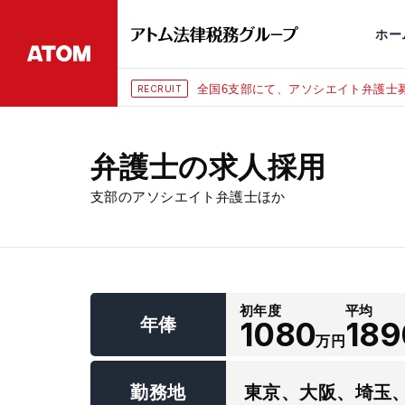
永田町
仙台
埼玉大宮
刑事事件
千葉
交通事故
市
ホー
全国6支部にて、アソシエイト弁護士募集（年俸1080万円
RECRUIT
弁護士の求人採用
支部のアソシエイト弁護士ほか
初年度
平均
年俸
1080
189
万円
勤務地
東京、大阪、埼玉