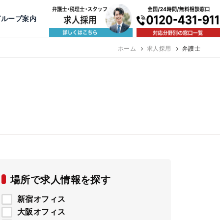
出版・寄稿
名古屋
京都
公益活動
大阪
神戸
福岡
グループ案内
（月給38万以上）
ホーム
求人採用
弁護士
場所で求人情報を探す
新宿オフィス
大阪オフィス