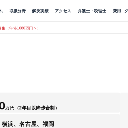
川
相続税
企業理念
丸の内
刑事事件
刑事事件
女性トラブル
代表挨拶
新宿
交通事故
交通事故
北千住
グループ概要
一般民事
相続税
相続税
横浜
出演・監修
離婚
沿革・組織
静岡
ム
取扱分野
解決実績
アクセス
弁護士・税理士
費用
〜）
東京にて、相談予約スタッフ募集
RECRUIT
0
万円
（2年目以降歩合制）
、横浜、名古屋、福岡