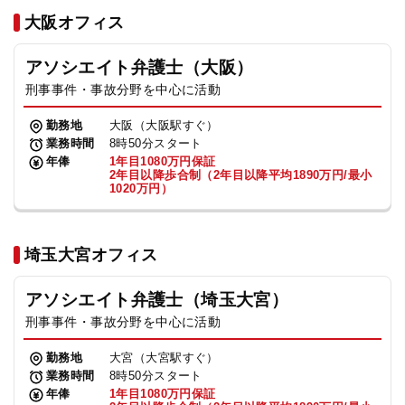
法人グループ
大阪オフィス
アソシエイト弁護士（大阪）
プライバシーポリシー
利用規約
内部通報
お役立ち
刑事事件・事故分野を中心に活動
TikTok受賞
定義集
動画集
勤務地
大阪（大阪駅すぐ）
業務時間
8時50分スタート
年俸
1年目1080万円保証
2年目以降歩合制（2年目以降平均1890万円/最小
1020万円）
埼玉大宮オフィス
アソシエイト弁護士（埼玉大宮）
刑事事件・事故分野を中心に活動
勤務地
大宮（大宮駅すぐ）
業務時間
8時50分スタート
年俸
1年目1080万円保証