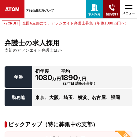
メニュー
全国6支部にて、アソシエイト弁護士募集（年俸1080万円〜）
RECRUIT
24時間365日全国対応
無料相談窓口はこちら
弁護士の求人採用
支部のアソシエイト弁護士ほか
電話・LINE・メールで相談予約受付中
初年度
平均
ホーム
1080
1890
年俸
万円
万円
（2年目以降歩合制）
取扱分野
東京、大阪、埼玉、横浜、名古屋、福岡
勤務地
解決実績
ピックアップ（特に募集中の支部）
アクセス