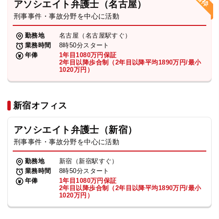
アソシエイト弁護士（名古屋）
刑事事件・事故分野を中心に活動
弁護士・税理士
勤務地
名古屋（名古屋駅すぐ）
業務時間
8時50分スタート
費用
年俸
1年目1080万円保証
2年目以降歩合制（2年目以降平均1890万円/最小
1020万円）
グループ案内
新宿オフィス
求人採用
アソシエイト弁護士（新宿）
お知らせ
刑事事件・事故分野を中心に活動
勤務地
新宿（新宿駅すぐ）
特設サイト
業務時間
8時50分スタート
年俸
1年目1080万円保証
2年目以降歩合制（2年目以降平均1890万円/最小
1020万円）
相談先情報サイト