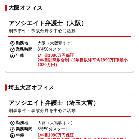
法人グループ
大阪オフィス
アソシエイト弁護士（大阪）
プライバシーポリシー
利用規約
内部通報
お役立ち
刑事事件・事故分野を中心に活動
TikTok受賞
定義集
動画集
勤務地
大阪（大阪駅すぐ）
業務時間
8時50分スタート
年俸
1年目1080万円保証
2年目以降歩合制（2年目以降平均1890万円/最小
1020万円）
埼玉大宮オフィス
アソシエイト弁護士（埼玉大宮）
刑事事件・事故分野を中心に活動
勤務地
大宮（大宮駅すぐ）
業務時間
8時50分スタート
年俸
1年目1080万円保証