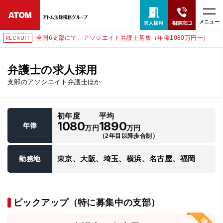
メニュー
全国6支部にて、アソシエイト弁護士募集（年俸1080万円〜）
RECRUIT
24時間365日全国対応
無料相談窓口はこちら
弁護士の求人採用
支部のアソシエイト弁護士ほか
電話・LINE・メールで相談予約受付中
初年度
平均
ホーム
1080
1890
年俸
万円
万円
（2年目以降歩合制）
取扱分野
東京、大阪、埼玉、横浜、名古屋、福岡
勤務地
解決実績
ピックアップ（特に募集中の支部）
アクセス