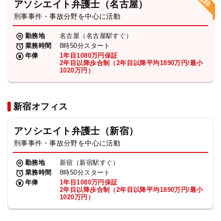
アソシエイト弁護士（名古屋）
刑事事件・事故分野を中心に活動
弁護士・税理士
勤務地
名古屋（名古屋駅すぐ）
業務時間
8時50分スタート
費用
年俸
1年目1080万円保証
2年目以降歩合制（2年目以降平均1890万円/最小
1020万円）
グループ案内
新宿オフィス
求人採用
アソシエイト弁護士（新宿）
お知らせ
刑事事件・事故分野を中心に活動
勤務地
新宿（新宿駅すぐ）
特設サイト
業務時間
8時50分スタート
年俸
1年目1080万円保証
2年目以降歩合制（2年目以降平均1890万円/最小
1020万円）
相談先情報サイト