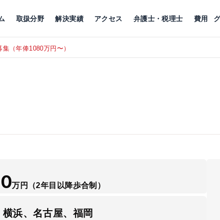
川
相続税
企業理念
丸の内
刑事事件
刑事事件
女性トラブル
代表挨拶
新宿
交通事故
交通事故
北千住
グループ概要
一般民事
相続税
相続税
横浜
出演・監修
離婚
沿革・組織
静岡
ム
取扱分野
解決実績
アクセス
弁護士・税理士
費用
集（年俸1080万円〜）
東京にて、
RECRUIT
50
万円
（2年目以降歩合制）
、横浜、名古屋、福岡