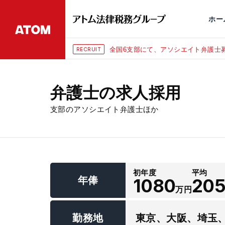
永田町
仙台
埼玉大宮
刑事事件
千葉
交通事故
市
ホー
全国6支部にて、アソシエイト弁護士募
RECRUIT
弁護士の求人採用
支部のアソシエイト弁護士ほか
初年度
平均
年俸
1080
20
万円
勤務地
東京、大阪、埼玉