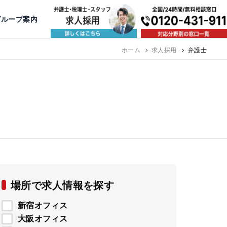
出版・寄稿
名古屋
京都
公益活動
大阪
神戸
福岡
グループ案内
相談予約スタッフ募集（月給38万以上）
ホーム
求人採用
弁護士
場所で求人情報を探す
新宿オフィス
大阪オフィス