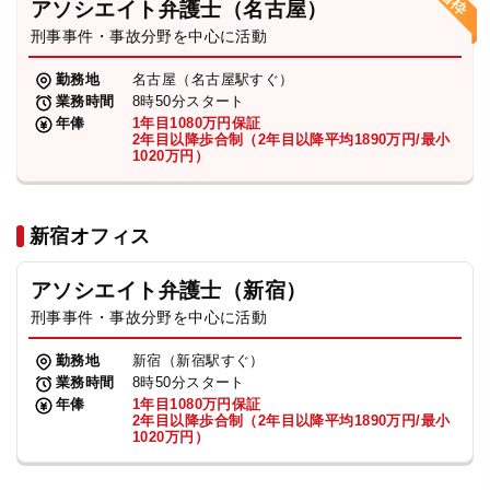
アソシエイト弁護士（名古屋）
刑事事件・事故分野を中心に活動
弁護士・税理士
勤務地
名古屋（名古屋駅すぐ）
業務時間
8時50分スタート
費用
年俸
1年目1080万円保証
2年目以降歩合制（2年目以降平均1890万円/最小
1020万円）
グループ案内
新宿オフィス
求人採用
アソシエイト弁護士（新宿）
お知らせ
刑事事件・事故分野を中心に活動
勤務地
新宿（新宿駅すぐ）
特設サイト
業務時間
8時50分スタート
年俸
1年目1080万円保証
2年目以降歩合制（2年目以降平均1890万円/最小
1020万円）
相談先情報サイト