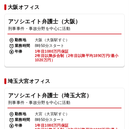
法人グループ
大阪オフィス
アソシエイト弁護士（大阪）
プライバシーポリシー
利用規約
内部通報
お役立ち
刑事事件・事故分野を中心に活動
TikTok受賞
定義集
動画集
勤務地
大阪（大阪駅すぐ）
業務時間
8時50分スタート
年俸
1年目1080万円保証
2年目以降歩合制（2年目以降平均1890万円/最小
1020万円）
埼玉大宮オフィス
アソシエイト弁護士（埼玉大宮）
刑事事件・事故分野を中心に活動
勤務地
大宮（大宮駅すぐ）
業務時間
8時50分スタート
年俸
1年目1080万円保証