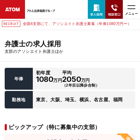
メニュー
全国6支部にて、アソシエイト弁護士募集（年俸1080万円〜）
RECRUIT
24時間365日全国対応
無料相談窓口はこちら
弁護士の求人採用
支部のアソシエイト弁護士ほか
電話・LINE・メールで相談予約受付中
初年度
平均
ホーム
1080
2050
年俸
万円
万円
（2年目以降歩合制）
取扱分野
東京、大阪、埼玉、横浜、名古屋、福岡
勤務地
解決実績
ピックアップ（特に募集中の支部）
アクセス