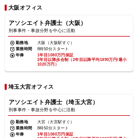
法人グループ
大阪オフィス
アソシエイト弁護士（大阪）
プライバシーポリシー
利用規約
内部通報
お役立ち
刑事事件・事故分野を中心に活動
TikTok受賞
定義集
動画集
勤務地
大阪（大阪駅すぐ）
業務時間
8時50分スタート
年俸
1年目1080万円保証
2年目以降歩合制（2年目以降平均1890万円/最小
1020万円）
埼玉大宮オフィス
アソシエイト弁護士（埼玉大宮）
刑事事件・事故分野を中心に活動
勤務地
大宮（大宮駅すぐ）
業務時間
8時50分スタート
年俸
1年目1080万円保証