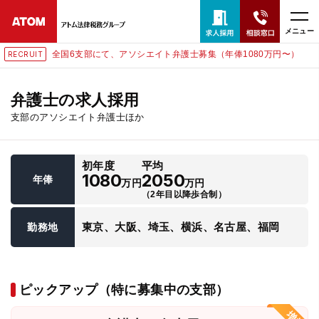
メニュー
全国6支部にて、アソシエイト弁護士募集（年俸1080万円〜）
RECRUIT
24時間365日全国対応
無料相談窓口はこちら
弁護士の求人採用
支部のアソシエイト弁護士ほか
電話・LINE・メールで相談予約受付中
初年度
平均
ホーム
1080
2050
年俸
万円
万円
（2年目以降歩合制）
取扱分野
東京、大阪、埼玉、横浜、名古屋、福岡
勤務地
解決実績
ピックアップ（特に募集中の支部）
アクセス