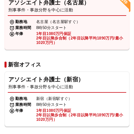
アソシエイト弁護士（名古屋）
刑事事件・事故分野を中心に活動
弁護士・税理士
勤務地
名古屋（名古屋駅すぐ）
業務時間
8時50分スタート
費用
年俸
1年目1080万円保証
2年目以降歩合制（2年目以降平均1890万円/最小
1020万円）
グループ案内
新宿オフィス
求人採用
アソシエイト弁護士（新宿）
お知らせ
刑事事件・事故分野を中心に活動
勤務地
新宿（新宿駅すぐ）
特設サイト
業務時間
8時50分スタート
年俸
1年目1080万円保証
2年目以降歩合制（2年目以降平均1890万円/最小
1020万円）
相談先情報サイト