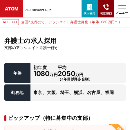
メニュー
全国6支部にて、アソシエイト弁護士募集（年俸1080万円〜）
RECRUIT
24時間365日全国対応
無料相談窓口はこちら
弁護士の求人採用
支部のアソシエイト弁護士ほか
電話・LINE・メールで相談予約受付中
初年度
平均
ホーム
1080
2050
年俸
万円
万円
（2年目以降歩合制）
取扱分野
東京、大阪、埼玉、横浜、名古屋、福岡
勤務地
解決実績
ピックアップ（特に募集中の支部）
アクセス