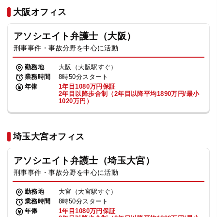
法人グループ
大阪オフィス
アソシエイト弁護士（大阪）
プライバシーポリシー
利用規約
内部通報
お役立ち
刑事事件・事故分野を中心に活動
TikTok受賞
定義集
動画集
勤務地
大阪（大阪駅すぐ）
業務時間
8時50分スタート
年俸
1年目1080万円保証
2年目以降歩合制（2年目以降平均1890万円/最小
1020万円）
埼玉大宮オフィス
アソシエイト弁護士（埼玉大宮）
刑事事件・事故分野を中心に活動
勤務地
大宮（大宮駅すぐ）
業務時間
8時50分スタート
年俸
1年目1080万円保証