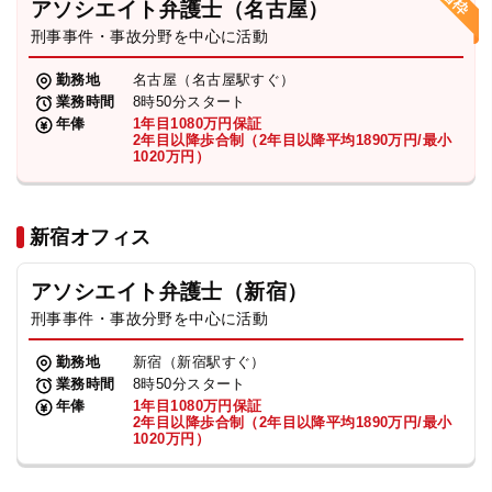
アソシエイト弁護士（名古屋）
刑事事件・事故分野を中心に活動
弁護士・税理士
勤務地
名古屋（名古屋駅すぐ）
業務時間
8時50分スタート
費用
年俸
1年目1080万円保証
2年目以降歩合制（2年目以降平均1890万円/最小
1020万円）
グループ案内
新宿オフィス
求人採用
アソシエイト弁護士（新宿）
お知らせ
刑事事件・事故分野を中心に活動
勤務地
新宿（新宿駅すぐ）
特設サイト
業務時間
8時50分スタート
年俸
1年目1080万円保証
2年目以降歩合制（2年目以降平均1890万円/最小
1020万円）
相談先情報サイト