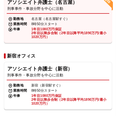
アソシエイト弁護士（名古屋）
刑事事件・事故分野を中心に活動
弁護士・税理士
勤務地
名古屋（名古屋駅すぐ）
業務時間
8時50分スタート
費用
年俸
1年目1080万円保証
2年目以降歩合制（2年目以降平均1890万円/最小
1020万円）
グループ案内
新宿オフィス
求人採用
アソシエイト弁護士（新宿）
お知らせ
刑事事件・事故分野を中心に活動
勤務地
新宿（新宿駅すぐ）
特設サイト
業務時間
8時50分スタート
年俸
1年目1080万円保証
2年目以降歩合制（2年目以降平均1890万円/最小
1020万円）
相談先情報サイト