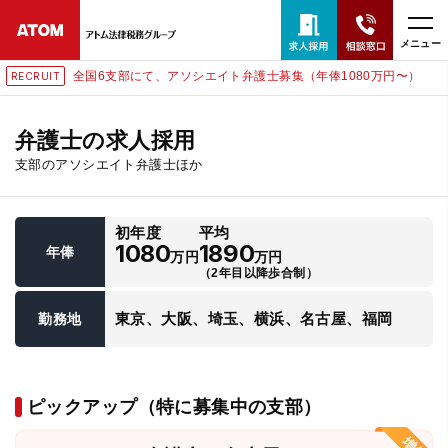
メニュー
全国6支部にて、アソシエイト弁護士募集（年俸1080万円〜）
RECRUIT
24時間365日全国対応
無料相談窓口はこちら
弁護士の求人採用
支部のアソシエイト弁護士ほか
電話・LINE・メールで相談予約受付中
初年度
平均
ホーム
1080
1890
年俸
万円
万円
（2年目以降歩合制）
取扱分野
東京、大阪、埼玉、横浜、名古屋、福岡
勤務地
解決実績
ピックアップ（特に募集中の支部）
アクセス