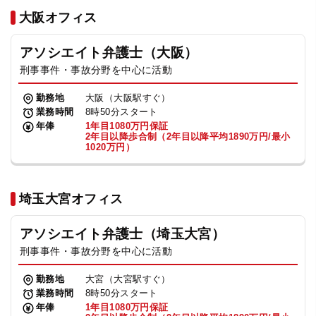
法人グループ
大阪オフィス
アソシエイト弁護士（大阪）
プライバシーポリシー
利用規約
内部通報
お役立ち
刑事事件・事故分野を中心に活動
TikTok受賞
定義集
動画集
勤務地
大阪（大阪駅すぐ）
業務時間
8時50分スタート
年俸
1年目1080万円保証
2年目以降歩合制（2年目以降平均1890万円/最小
1020万円）
埼玉大宮オフィス
アソシエイト弁護士（埼玉大宮）
刑事事件・事故分野を中心に活動
勤務地
大宮（大宮駅すぐ）
業務時間
8時50分スタート
年俸
1年目1080万円保証