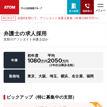
メニュー
全国6支部にて、アソシエイト弁護士募集（年俸1080万円〜）
RECRUIT
24時間365日全国対応
無料相談窓口はこちら
弁護士の求人採用
支部のアソシエイト弁護士ほか
電話・LINE・メールで相談予約受付中
初年度
平均
ホーム
1080
2050
年俸
万円
万円
（2年目以降歩合制）
取扱分野
東京、大阪、埼玉、横浜、名古屋、福岡
勤務地
解決実績
ピックアップ（特に募集中の支部）
アクセス