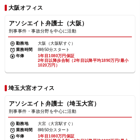
法人グループ
大阪オフィス
アソシエイト弁護士（大阪）
プライバシーポリシー
利用規約
内部通報
お役立ち
刑事事件・事故分野を中心に活動
TikTok受賞
定義集
動画集
勤務地
大阪（大阪駅すぐ）
業務時間
8時50分スタート
年俸
1年目1080万円保証
2年目以降歩合制（2年目以降平均1890万円/最小
1020万円）
埼玉大宮オフィス
アソシエイト弁護士（埼玉大宮）
刑事事件・事故分野を中心に活動
勤務地
大宮（大宮駅すぐ）
業務時間
8時50分スタート
年俸
1年目1080万円保証