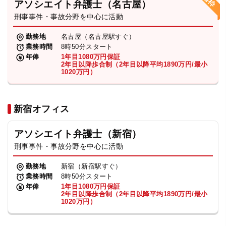
アソシエイト弁護士（名古屋）
刑事事件・事故分野を中心に活動
弁護士・税理士
勤務地
名古屋（名古屋駅すぐ）
業務時間
8時50分スタート
費用
年俸
1年目1080万円保証
2年目以降歩合制（2年目以降平均1890万円/最小
1020万円）
グループ案内
新宿オフィス
求人採用
アソシエイト弁護士（新宿）
お知らせ
刑事事件・事故分野を中心に活動
勤務地
新宿（新宿駅すぐ）
特設サイト
業務時間
8時50分スタート
年俸
1年目1080万円保証
2年目以降歩合制（2年目以降平均1890万円/最小
1020万円）
相談先情報サイト