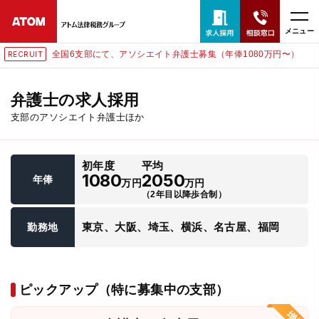
メニュー
全国6支部にて、アソシエイト弁護士募集（年俸1080万円〜）
RECRUIT
24時間365日全国対応
無料相談窓口はこちら
弁護士の求人採用
支部のアソシエイト弁護士ほか
電話・LINE・メールで相談予約受付中
初年度
平均
ホーム
1080
2050
年俸
万円
万円
（2年目以降歩合制）
取扱分野
東京、大阪、埼玉、横浜、名古屋、福岡
勤務地
解決実績
ピックアップ（特に募集中の支部）
アクセス