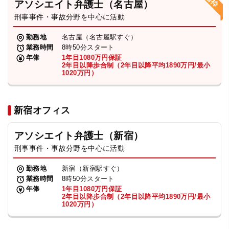
アソシエイト弁護士（名古屋）
刑事事件・事故分野を中心に活動
弁護士・税理士
勤務地
名古屋（名古屋駅すぐ）
業務時間
8時50分スタート
費用
年俸
1年目1080万円保証
2年目以降歩合制（2年目以降平均1890万円/最小
1020万円）
グループ案内
新宿オフィス
求人採用
アソシエイト弁護士（新宿）
お知らせ
刑事事件・事故分野を中心に活動
勤務地
新宿（新宿駅すぐ）
特設サイト
業務時間
8時50分スタート
年俸
1年目1080万円保証
2年目以降歩合制（2年目以降平均1890万円/最小
1020万円）
相談先情報サイト