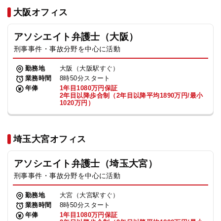
法人グループ
大阪オフィス
アソシエイト弁護士（大阪）
プライバシーポリシー
利用規約
内部通報
お役立ち
刑事事件・事故分野を中心に活動
TikTok受賞
定義集
動画集
勤務地
大阪（大阪駅すぐ）
業務時間
8時50分スタート
年俸
1年目1080万円保証
2年目以降歩合制（2年目以降平均1890万円/最小
1020万円）
埼玉大宮オフィス
アソシエイト弁護士（埼玉大宮）
刑事事件・事故分野を中心に活動
勤務地
大宮（大宮駅すぐ）
業務時間
8時50分スタート
年俸
1年目1080万円保証