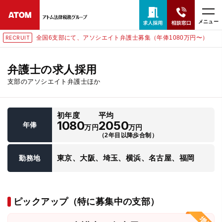
メニュー
全国6支部にて、アソシエイト弁護士募集（年俸1080万円〜）
RECRUIT
24時間365日全国対応
無料相談窓口はこちら
弁護士の求人採用
支部のアソシエイト弁護士ほか
電話・LINE・メールで相談予約受付中
初年度
平均
ホーム
1080
2050
年俸
万円
万円
（2年目以降歩合制）
取扱分野
東京、大阪、埼玉、横浜、名古屋、福岡
勤務地
解決実績
ピックアップ（特に募集中の支部）
アクセス