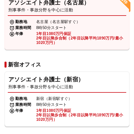
アソシエイト弁護士（名古屋）
刑事事件・事故分野を中心に活動
弁護士・税理士
勤務地
名古屋（名古屋駅すぐ）
業務時間
8時50分スタート
費用
年俸
1年目1080万円保証
2年目以降歩合制（2年目以降平均1890万円/最小
1020万円）
グループ案内
新宿オフィス
求人採用
アソシエイト弁護士（新宿）
お知らせ
刑事事件・事故分野を中心に活動
勤務地
新宿（新宿駅すぐ）
特設サイト
業務時間
8時50分スタート
年俸
1年目1080万円保証
2年目以降歩合制（2年目以降平均1890万円/最小
1020万円）
相談先情報サイト