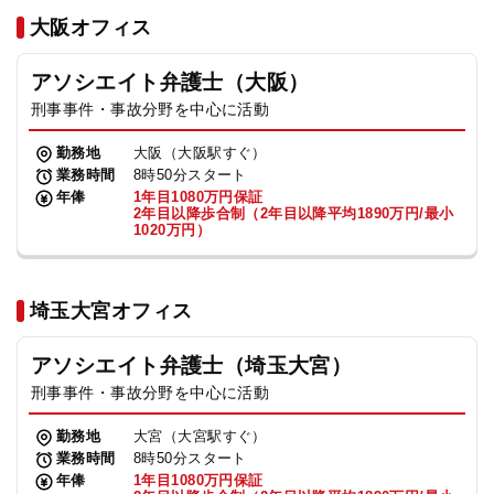
法人グループ
大阪オフィス
アソシエイト弁護士（大阪）
プライバシーポリシー
利用規約
内部通報
お役立ち
刑事事件・事故分野を中心に活動
TikTok受賞
定義集
動画集
勤務地
大阪（大阪駅すぐ）
業務時間
8時50分スタート
年俸
1年目1080万円保証
2年目以降歩合制（2年目以降平均1890万円/最小
1020万円）
埼玉大宮オフィス
アソシエイト弁護士（埼玉大宮）
刑事事件・事故分野を中心に活動
勤務地
大宮（大宮駅すぐ）
業務時間
8時50分スタート
年俸
1年目1080万円保証