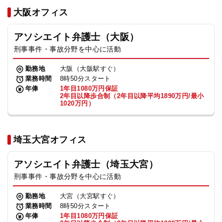
法人グループ
大阪オフィス
アソシエイト弁護士（大阪）
プライバシーポリシー
利用規約
内部通報
お役立ち
刑事事件・事故分野を中心に活動
TikTok受賞
定義集
動画集
勤務地
大阪（大阪駅すぐ）
業務時間
8時50分スタート
年俸
1年目1080万円保証
2年目以降歩合制（2年目以降平均1890万円/最小
1020万円）
埼玉大宮オフィス
アソシエイト弁護士（埼玉大宮）
刑事事件・事故分野を中心に活動
勤務地
大宮（大宮駅すぐ）
業務時間
8時50分スタート
年俸
1年目1080万円保証