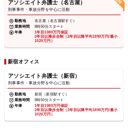
アソシエイト弁護士（名古屋）
刑事事件・事故分野を中心に活動
弁護士・税理士
勤務地
名古屋（名古屋駅すぐ）
業務時間
8時50分スタート
費用
年俸
1年目1080万円保証
2年目以降歩合制（2年目以降平均1890万円/最小
1020万円）
グループ案内
新宿オフィス
求人採用
アソシエイト弁護士（新宿）
お知らせ
刑事事件・事故分野を中心に活動
勤務地
新宿（新宿駅すぐ）
特設サイト
業務時間
8時50分スタート
年俸
1年目1080万円保証
2年目以降歩合制（2年目以降平均1890万円/最小
1020万円）
相談先情報サイト