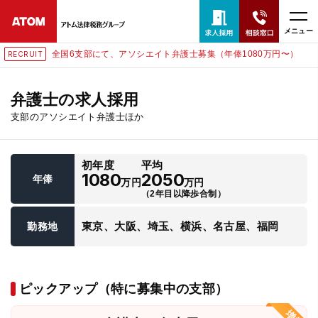
メニュー
全国6支部にて、アソシエイト弁護士募集（年俸1080万円〜）
RECRUIT
24時間365日全国対応
無料相談窓口はこちら
弁護士の求人採用
支部のアソシエイト弁護士ほか
電話・LINE・メールで相談予約受付中
初年度
平均
ホーム
1080
2050
年俸
万円
万円
（2年目以降歩合制）
取扱分野
東京、大阪、埼玉、横浜、名古屋、福岡
勤務地
解決実績
ピックアップ（特に募集中の支部）
アクセス