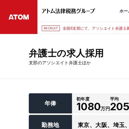
永田町
仙台
埼玉大宮
刑事事件
千葉
交通事故
市
ホー
全国6支部にて、アソシエイト弁護士募
RECRUIT
弁護士の求人採用
支部のアソシエイト弁護士ほか
初年度
平均
年俸
1080
20
万円
勤務地
東京、大阪、埼玉