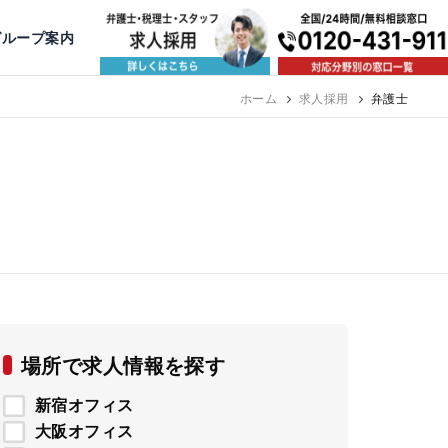
出版・寄稿
名古屋
京都
公益活動
大阪
神戸
福岡
グループ案内
相談予約スタッフ募集（月給38万以上）
ホーム
求人採用
弁護士
場所で求人情報を探す
新宿オフィス
大阪オフィス