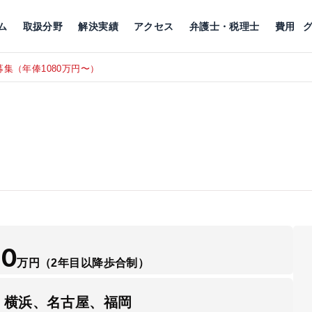
川
相続税
企業理念
丸の内
刑事事件
刑事事件
女性トラブル
代表挨拶
新宿
交通事故
交通事故
北千住
グループ概要
一般民事
相続税
相続税
横浜
出演・監修
離婚
沿革・組織
静岡
ム
取扱分野
解決実績
アクセス
弁護士・税理士
費用
集（年俸1080万円〜）
東京にて、
RECRUIT
50
万円
（2年目以降歩合制）
、横浜、名古屋、福岡