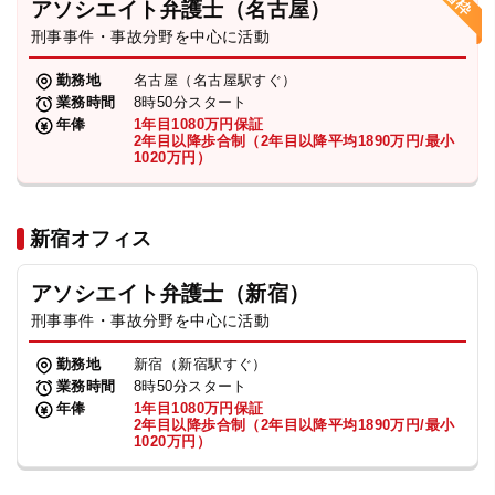
アソシエイト弁護士（名古屋）
刑事事件・事故分野を中心に活動
弁護士・税理士
勤務地
名古屋（名古屋駅すぐ）
業務時間
8時50分スタート
費用
年俸
1年目1080万円保証
2年目以降歩合制（2年目以降平均1890万円/最小
1020万円）
グループ案内
新宿オフィス
求人採用
アソシエイト弁護士（新宿）
お知らせ
刑事事件・事故分野を中心に活動
勤務地
新宿（新宿駅すぐ）
特設サイト
業務時間
8時50分スタート
年俸
1年目1080万円保証
2年目以降歩合制（2年目以降平均1890万円/最小
1020万円）
相談先情報サイト