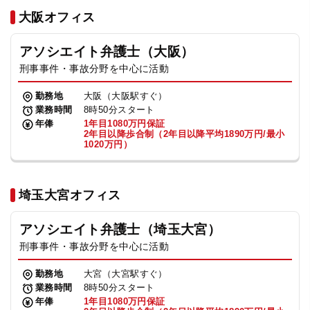
法人グループ
大阪オフィス
アソシエイト弁護士（大阪）
プライバシーポリシー
利用規約
内部通報
お役立ち
刑事事件・事故分野を中心に活動
TikTok受賞
定義集
動画集
勤務地
大阪（大阪駅すぐ）
業務時間
8時50分スタート
年俸
1年目1080万円保証
2年目以降歩合制（2年目以降平均1890万円/最小
1020万円）
埼玉大宮オフィス
アソシエイト弁護士（埼玉大宮）
刑事事件・事故分野を中心に活動
勤務地
大宮（大宮駅すぐ）
業務時間
8時50分スタート
年俸
1年目1080万円保証