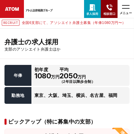
メニュー
全国6支部にて、アソシエイト弁護士募集（年俸1080万円〜）
RECRUIT
24時間365日全国対応
無料相談窓口はこちら
弁護士の求人採用
支部のアソシエイト弁護士ほか
電話・LINE・メールで相談予約受付中
初年度
平均
ホーム
1080
2050
年俸
万円
万円
（2年目以降歩合制）
取扱分野
東京、大阪、埼玉、横浜、名古屋、福岡
勤務地
解決実績
ピックアップ（特に募集中の支部）
アクセス